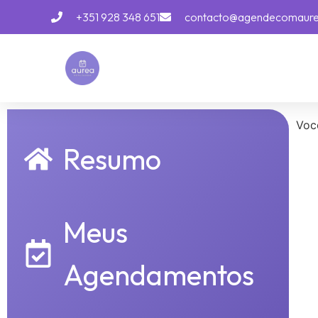
+351 928 348 651
contacto@agendecomaur
Voc
Resumo
Meus
Agendamentos