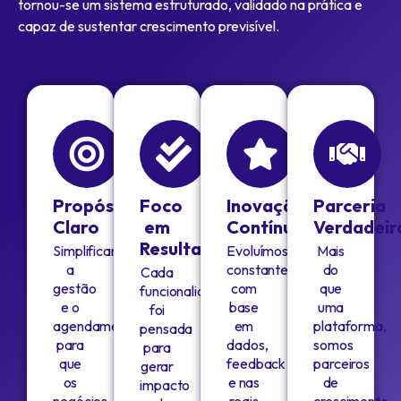
tornou-se um sistema estruturado, validado na prática e
capaz de sustentar crescimento previsível.
Propósito
Foco
Inovação
Parceria
Claro
em
Contínua
Verdadeir
Resultados
Simplificar
Evoluímos
Mais
a
constantemente
do
Cada
gestão
com
que
funcionalidade
e o
base
uma
foi
agendamento
em
plataforma,
pensada
para
dados,
somos
para
que
feedback
parceiros
gerar
os
e nas
de
impacto