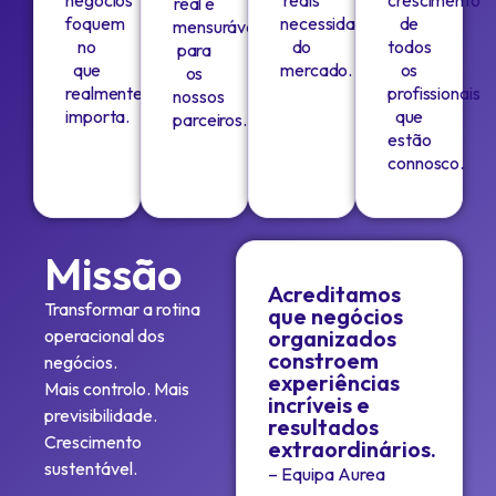
negócios
reais
crescimento
real e
foquem
necessidades
de
mensurável
no
do
todos
para
que
mercado.
os
os
realmente
profissionais
nossos
importa.
que
parceiros.
estão
connosco.
Missão
Acreditamos
Transformar a rotina
que negócios
operacional dos
organizados
constroem
negócios.
experiências
Mais controlo. Mais
incríveis e
previsibilidade.
resultados
Crescimento
extraordinários.
sustentável.
– Equipa Aurea