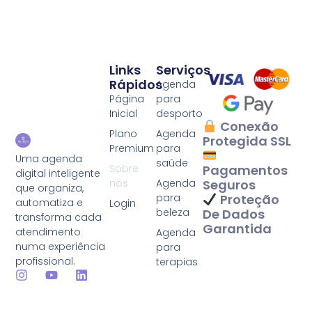
Links
Serviços
Rápidos
Agenda
Página
para
Inicial
desporto
Conexão
Plano
Agenda
Protegida SSL
Premium
para
Uma agenda
saúde
Sobre
Pagamentos
digital inteligente
nós
Agenda
Seguros
que organiza,
para
Proteção
automatiza e
Login
beleza
De Dados
transforma cada
Garantida
atendimento
Agenda
numa experiência
para
profissional.
terapias