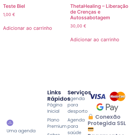
Teste Biel
ThetaHealing – Liberação
de Crenças e
1,00
€
Autossabotagem
30,00
€
Adicionar ao carrinho
Adicionar ao carrinho
Links
Serviços
Rápidos
Agenda
Página
para
Inicial
desporto
Conexão
Plano
Agenda
Protegida SSL
Premium
para
Uma agenda
saúde