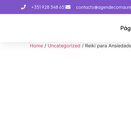
+351 928 348 651
contacto@agendecomaur
Pági
Home
/
Uncategorized
/ Reiki para Ansiedade