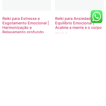
Reiki para Estresse e
Reiki para Ansiedade e
Esgotamento Emocional |
Equilíbrio Emocional |
Harmonização e
Acalme a mente e o corpo
Relaxamento profundo
25,00
€
25,00
€
Adicionar ao carrinho
Adicionar ao carrinho
Links
Serviços
Rápidos
Agenda
Página
para
Inicial
desporto